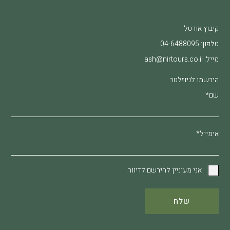
קיבוץ אורטל
טלפון:
04-6488095
מייל:
ash@nirtours.co.il
הירשמו לניוזלטר
שם*
אימייל*
אני מעוניין להירשם לדיוור.