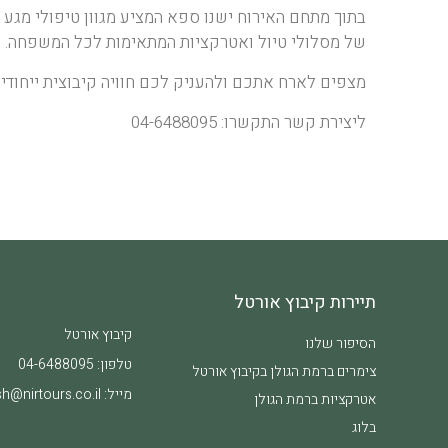
בתוך מתחם האירוח ישנו ספא המציע מגוון טיפולי מגע 
של מסלולי טיול ואטרקציות המתאימות לכל המשפחה.
מצפים לארח אתכם ולהעניק לכם חוויה קיבוצית ייחודי
ליצירת קשר התקשרו:
04-6488095
תיירות קיבוץ אורטל
קיבוץ אורטל
הסיפור שלנו
טלפון:
04-6488095
צימרים ברמת הגולן בקיבוץ אורטל​
מייל:
h@nirtours.co.il
אטרקציות ברמת הגולן
בלוג