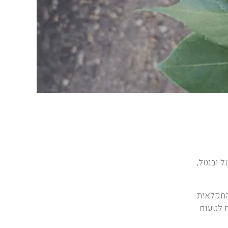
ל ובנטל,
רת החקלאית
ת לטעום