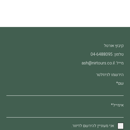
קיבוץ אורטל
טלפון:
04-6488095
מייל:
ash@nirtours.co.il
הירשמו לניוזלטר
שם*
אימייל*
אני מעוניין להירשם לדיוור.