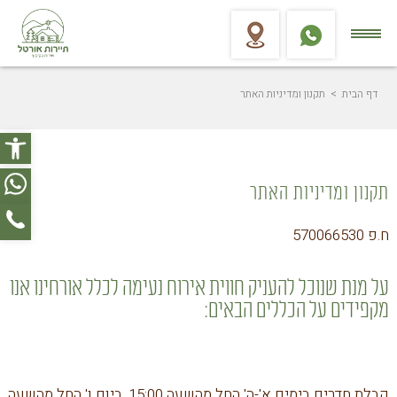
דף הבית
> תקנון ומדיניות האתר
פתח סר
תקנון ומדיניות האתר
ח.פ 570066530
על מנת שנוכל להעניק חווית אירוח נעימה לכלל אורחינו אנו
מקפידים על הכללים הבאים:
קבלת חדרים בימים א'-ה' החל מהשעה 15:00, ביום ו' החל מהשעה