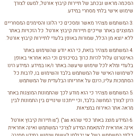
הסכמה מראש ובכתב של תיירות קיבוץ אורטל, למעט לצורך
שימוש אישי בלתי מסחרי במידע.
.3 המשתמש מצהיר מאשר ומסכים כי הלוגו והסימנים המסחריים
המוצגים באתר שייכים תיירות קיבוץ אורטל. כל הזכויות באתר
ללא יוצא מן הכלל, שמורות באופן בלעדי לתיירות קיבוץ אורטל.
.4 המשתמש מצהיר בזאת, כי הוא יודע שהשימוש באתר
האינטרנט עלול להיות כרוך בסיכונים וכי הוא אחראי באופן
בלעדי ומלא לכל שימוש שיעשה באתר ו/או במידע. המידע הינו
לשימושו האישי של המשתמש בלבד והשימוש בו, לרבות כל
הסתמכות עליו, הינם על אחריותו הבלעדית של המשתמש.
.5 המשתמש מצהיר כי הוא מודע לכך שהתמונות המוצגות באתר
הינן לצורך המחשה בלבד, וכי ייתכנו שינויים בין התמונות לבין
מראה אתר האירוח במציאות.
.6 המידע מוצג באתר כפי שהוא is"). ("as תיירות קיבוץ אורטל
אינה אחראית להתאמת המידע לצרכי המשתמש ואינה אחראית
כלפי המשתמש בשל אי יכולתו לעשות שימוש במידע מסיבה