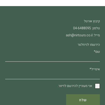
קיבוץ אורטל
טלפון:
04-6488095
מייל:
ash@nirtours.co.il
הירשמו לניוזלטר
שם*
אימייל*
אני מעוניין להירשם לדיוור.