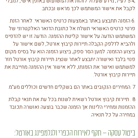
,4 5 לעיל, מידע שעלול לזהות את המשתמש באופן אישי, למבלי
לקבל את אישור המשתמש לכך מראש ובכתב.
.6 הזמנה תתבצע באתר באמצעות כרטיס האשראי. לאחר הזנת
פרטי כרטיס האשראי תשלח אל כתובת הדואר האלקטרוני של
המשתמש הודעה על אישור קליטת ההזמנה. הודעה זו יש להדפיס
ולהביא לדלפק הקבלה תיירות קיבוץ אורטל, לשם אישור על
ביצוע ההזמנה. למען הסר ספק, ביצוע הזמנה הוא על בסיס מקום
פנוי בלבד ואישורה יתבצע לאחר שנציג תיירות קיבוץ אורטל חזר
למשתמש ואישר את הזמנתו, ללא אישור אין ההזמנה מחייבת את
תיירות קיבוץ אורטל.
7 .המחירים הנקובים באתר הם בשקלים חדשים וכוללים מע"מ.
8 . תיירות קיבוץ אורטל רשאית לשנות בכל עת את תנאי קבלת
ההזמנות ומחירי הלינות אך הזמנה שכבר בוצעה ואושרה תכובד
במחירה על כל תנאיה.
ביטול עסקה – תקף לאירוח הכפרי ולגלמפינג באורטל: