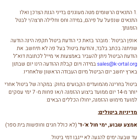
.1 התנאים הרשומים מטה מעוגנים בדיני הגנת הצרכן ואלו
התנאים שנפעל על פיהם, במידה וחס וחלילה תרצה/י לבטל
הזמנתך.
אופן הביטול : מובהר בזאת כי הודעת ביטול תקפה הינה הודעה
שניתנה בכתב בלבד, והודעת ביטול בעל פה לא תיחשב. את
הודעת הביטול ניתן להעביר באמצעות אי מייל לכתובת דוא"ל
sales@k-ortal.org
במידה ויום קבלת ההודעה הינו יום שבתון
בארץ יחשב יום הביטול מיום העבודה הראשון שלאחריו.
ביטול בחריגה מהמועדים הקבועים בחוק: במקרה של ביטול אחרי
יותר מ-14 יום ממועד ביצוע ההזמנה ו/או פחות מ- 7 ימי עסקים
למועד מימוש ההזמנה, יחולו הכללים הבאים:
מדיניות ביטולים
:
אמצע שבוע, ימי חול א'-ד'
(לא כולל חגים וחופשות בית ספר)
עד שבעה ימים להגעה לא ייגבו דמי ביטול.