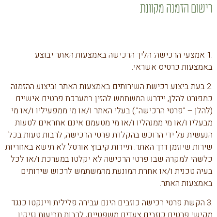
רישום הזמנה מקוונת
.1 אמצעי הרכישה: הליך הרכישה באמצעות האתר יבוצע
באמצעות כרטיס אשראי.
.2 בעת ביצוע רכישת השירותים באמצעות האתר וביצוע ההזמנה
כמפורט להלן, יידרש המשתמש להזין במערכת פרטים אישיים
(להלן – "פרטי הרכישה".) בעלי האתר ו/או מי ממפעיליו ו/או מי
מבעליו ו/או מי ממנהליו ו/או מי מטעמם אינם אחראים לטעות
הנעשית על ידי הרוכש בהקלדת פרטי הרכישה, לרבות טעות בכל
שירות שיוזמן דרך האתר. תיירות קיבוץ אורטל לא תישא באחריות
כלשהי למקרה שבו פרטי הרכישה לא יקלטו במערכת ו/או לכל
בעיה טכנית ו/או אחרת המונעת מהמשתמש לרכוש שירותים
באמצעות האתר.
.3 הקשת פרטי רכישה כוזבים הינם עבירה פלילית ויינקטו כנגד
מקישי פרטים כוזבים צעדים משפטיים, לרבות תביעות נזיקין