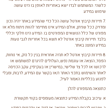
כלשהי. המשתמש לבדו ישא באחריות לאופן בו הינו עושה
שימוש במידע.
.7 תיירות קיבוץ אורטל עושה הכל כדי שהמידע באתר יהיה נכון
ומדויק ככל שניתן, אולם המידע אינו מתיימר להוות ניתוח מלא או
מפורט של כלל הנושאים המפורטים בו. המידע הינו חלקי וכללי
בלבד. תיירות קיבוץ אורטל לא תשא בכל אחריות לגבי טעות
במידע המוצג באתר.
.8 תיירות קיבוץ אורטל לא תהיה אחראית בגין כל נזק, אי נוחות,
הפסד, הוצאה או עוגמת נפש, העלולים להיגרם למשתמש או
לרכושו או לכל צד שלישי, במישרין או בעקיפין, עקב הכניסה
לאתר והשימוש בתכני האתר ו/או בקשר עם המידע, לרבות, ומבלי
לפגוע בכלליות האמור לעיל,
כתוצאה מהמפורט להלן:
א. עיכוב בקבלת המידע כתוצאה מעומסים בקווי תקשורת.
ב. שיבוש לרבות השמטה, שגיאה, אי דיוק או עדכניות המידע