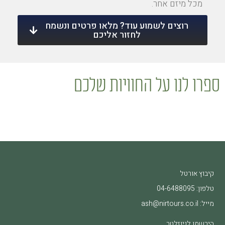
מכל מיזם אחר.
רוצים לשמוע עוד? מלאו פרטים ונשמח
לחזור אליכם
ספרו לנו על החוויות שלכם
קיבוץ אורטל
טלפון:
04-6488095
מייל:
ash@nirtours.co.il
הירשמו לניוזלטר