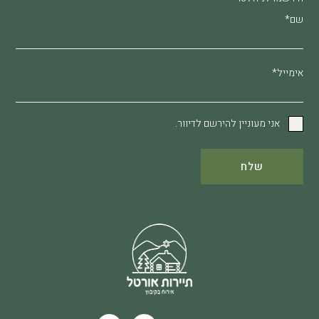
שם*
אימייל*
אני מעוניין להירשם לדיוור.