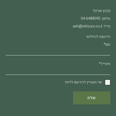
קיבוץ אורטל
טלפון:
04-6488095
מייל:
ash@nirtours.co.il
הירשמו לניוזלטר
שם*
אימייל*
אני מעוניין להירשם לדיוור.